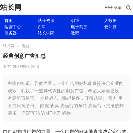
站长网
菜单
首页
站长资讯
创业
大数据
运营中心
百科
电子商务
云计算
服务器
站长学院
教程
站长网
策划
经典创意广告汇总
发布: 2021年5月28日
白痴都知道广告的力量，一个广告的好坏能直接决定企业的
成败，我找了一些具代表性的创意广告，希望大家会喜欢，
有意见请留言。 交通标志（喝得越多，开得越慢） 喜力 用
喜力庆祝节日。 陆虎 雀巢 麦当劳的车站 麦当劳（摇滚的炸
薯条） PSP车站 WMF小刀 妮维
白痴都知道广告的力量，一个广告的好坏能直接决定企业的