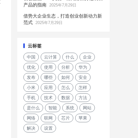
技
产品的指南
2025年7月29日
借势大企业生态，打造创业创新动力新
范式
2025年7月29日
云标签
中国
云计算
什么
企业
优化
使用
分析
华为
发布
哪些
如何
安全
小米
应用
怎么
怎样
手机
技术
数据
方法
是什么
智能
系统
网站
网络
联网
芯片
苹果
解决
设置