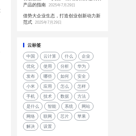
产品的指南
2025年7月29日
意
借势大企业生态，打造创业创新动力新
范式
2025年7月29日
云标签
发
中国
云计算
什么
企业
优化
使用
分析
华为
发布
哪些
如何
安全
小米
应用
怎么
怎样
手机
技术
数据
方法
是什么
智能
系统
网站
网络
联网
芯片
苹果
解决
设置