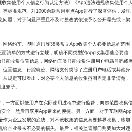
规收集使用个人信息行为认定方法》《App违法违规收集使用个
等标准规范。对1000余款常用重点App进行了深度评估，发现
息问题，对于问题严重且不及时整改的依法予以公开曝光或下架
网络约车、即时通讯等38类常见App收集个人必要信息的范围
正面清单的方式进行立规，明确不同类型的App收集哪些必要信
pp只能收集位置信息，网络约车类只能收集注册用户电话号码或
、位置信息、行踪轨迹。网络支付类除了注册用户电话或其他身
。从规定可以看出，对必要个人信息的收集范围界定非常清楚，
制度笼子。
画圈”，一方面以便用户在实际使用过程中进行监督，向超范围收集
的安全，然后再享用App带来的便捷。另一方面，对于互联网App
全作为企业发展的底线，对不该收集的信息莫要越界收集，该加
规给企业带来不必要的损失。最后，相关监管部门则要加大对违