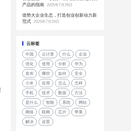
产品的指南
2025年7月29日
借势大企业生态，打造创业创新动力新
范式
2025年7月29日
云标签
中国
云计算
什么
企业
优化
使用
分析
华为
发布
哪些
如何
安全
小米
应用
怎么
怎样
提
手机
技术
数据
方法
是什么
智能
系统
网站
网络
联网
芯片
苹果
解决
设置