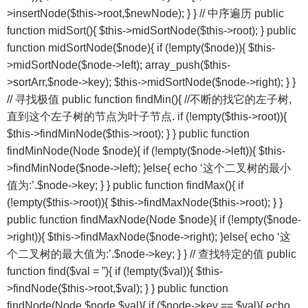
>insertNode($this->root,$newNode); } } // 中序遍历 public
function midSort(){ $this->midSortNode($this->root); } public
function midSortNode($node){ if (!empty($node)){ $this-
>midSortNode($node->left); array_push($this-
>sortArr,$node->key); $this->midSortNode($node->right); } }
// 寻找极值 public function findMin(){ //不断的找它的左子树,
直到这个左子树的节点为叶子节点. if (!empty($this->root)){
$this->findMinNode($this->root); } } public function
findMinNode(Node $node){ if (!empty($node->left)){ $this-
>findMinNode($node->left); }else{ echo ‘这个二叉树的最小
值为:’.$node->key; } } public function findMax(){ if
(!empty($this->root)){ $this->findMaxNode($this->root); } }
public function findMaxNode(Node $node){ if (!empty($node-
>right)){ $this->findMaxNode($node->right); }else{ echo ‘这
个二叉树的最大值为:’.$node->key; } } // 查找特定的值 public
function find($val = ”){ if (!empty($val)){ $this-
>findNode($this->root,$val); } } public function
findNode(Node $node,$val){ if ($node->key == $val){ echo