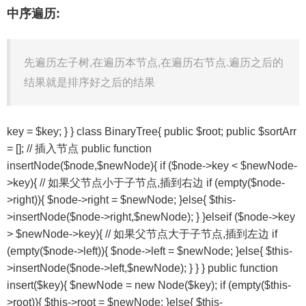
中序遍历:
先遍历左子树,在遍历本节点,在遍历右节点.遍历之后的
结果就是排序好之后的结果
key = $key; } } class BinaryTree{ public $root; public $sortArr
= []; // 插入节点 public function
insertNode($node,$newNode){ if ($node->key < $newNode-
>key){ // 如果父节点小于子节点,插到右边 if (empty($node-
>right)){ $node->right = $newNode; }else{ $this-
>insertNode($node->right,$newNode); } }elseif ($node->key
> $newNode->key){ // 如果父节点大于子节点,插到左边 if
(empty($node->left)){ $node->left = $newNode; }else{ $this-
>insertNode($node->left,$newNode); } } } public function
insert($key){ $newNode = new Node($key); if (empty($this-
>root)){ $this->root = $newNode; }else{ $this-