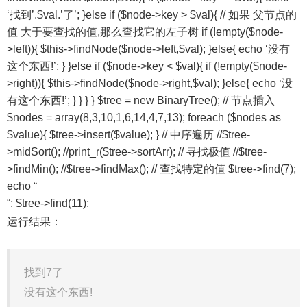
‘找到’.$val.’了’; }else if ($node->key > $val){ // 如果 父节点的
值 大于要查找的值,那么查找它的左子树 if (!empty($node-
>left)){ $this->findNode($node->left,$val); }else{ echo ‘没有
这个东西!’; } }else if ($node->key < $val){ if (!empty($node-
>right)){ $this->findNode($node->right,$val); }else{ echo ‘没
有这个东西!’; } } } } $tree = new BinaryTree(); // 节点插入
$nodes = array(8,3,10,1,6,14,4,7,13); foreach ($nodes as
$value){ $tree->insert($value); } // 中序遍历 //$tree-
>midSort(); //print_r($tree->sortArr); // 寻找极值 //$tree-
>findMin(); //$tree->findMax(); // 查找特定的值 $tree->find(7);
echo “
“; $tree->find(11);
运行结果：
找到7了
没有这个东西!