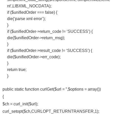
nt’,LIBXML_NOCDATA);
if ($unifiedOrder === false) {
die(‘parse xml error’);
}
if ($unifiedOrder->return_code != ‘SUCCESS’) {
die($unifiedOrder->return_msg);
}
if ($unifiedOrder->result_code != ‘SUCCESS’) {
die($unifiedOrder->err_code);
}
return true;
}
public static function curlGet($url = ”,$options = array())
{
$ch = curl_init($url);
curl_setopt($ch,CURLOPT_RETURNTRANSFER,1);