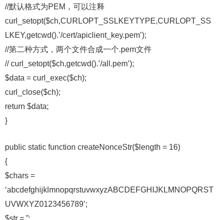
//默认格式为PEM，可以注释
curl_setopt($ch,CURLOPT_SSLKEYTYPE,CURLOPT_SS
LKEY,getcwd().’/cert/apiclient_key.pem’);
//第二种方式，两个文件合成一个.pem文件
// curl_setopt($ch,getcwd().’/all.pem’);
$data = curl_exec($ch);
curl_close($ch);
return $data;
}
public static function createNonceStr($length = 16)
{
$chars =
‘abcdefghijklmnopqrstuvwxyzABCDEFGHIJKLMNOPQRST
UVWXYZ0123456789’;
$str = ”;