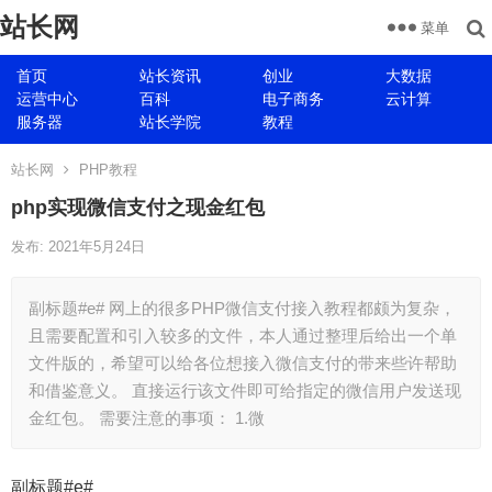
站长网
菜单
首页
站长资讯
创业
大数据
运营中心
百科
电子商务
云计算
服务器
站长学院
教程
站长网
PHP教程
php实现微信支付之现金红包
发布: 2021年5月24日
副标题#e# 网上的很多PHP微信支付接入教程都颇为复杂，
且需要配置和引入较多的文件，本人通过整理后给出一个单
文件版的，希望可以给各位想接入微信支付的带来些许帮助
和借鉴意义。 直接运行该文件即可给指定的微信用户发送现
金红包。 需要注意的事项： 1.微
副标题#e#