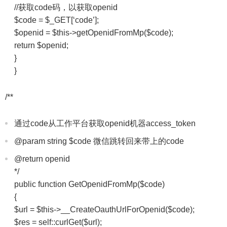
//获取code码，以获取openid
$code = $_GET[‘code’];
$openid = $this->getOpenidFromMp($code);
return $openid;
}
}
/**
通过code从工作平台获取openid机器access_token
@param string $code 微信跳转回来带上的code
@return openid
*/
public function GetOpenidFromMp($code)
{
$url = $this->__CreateOauthUrlForOpenid($code);
$res = self::curlGet($url);