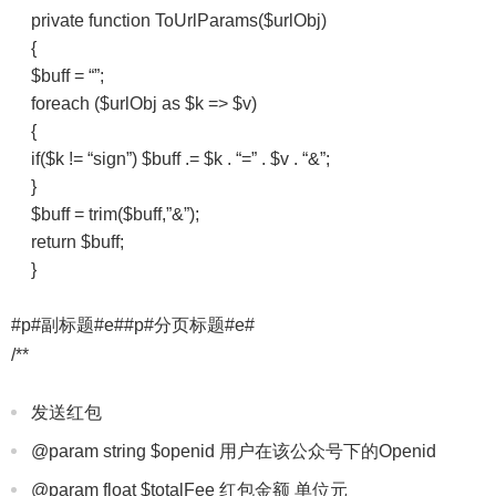
private function ToUrlParams($urlObj)
{
$buff = “”;
foreach ($urlObj as $k => $v)
{
if($k != “sign”) $buff .= $k . “=” . $v . “&”;
}
$buff = trim($buff,”&”);
return $buff;
}
#p#副标题#e##p#分页标题#e#
/**
发送红包
@param string $openid 用户在该公众号下的Openid
@param float $totalFee 红包金额 单位元