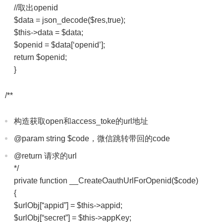
//取出openid
$data = json_decode($res,true);
$this->data = $data;
$openid = $data[‘openid’];
return $openid;
}
/**
构造获取open和access_toke的url地址
@param string $code，微信跳转带回的code
@return 请求的url
*/
private function __CreateOauthUrlForOpenid($code)
{
$urlObj[“appid”] = $this->appid;
$urlObj[“secret”] = $this->appKey;