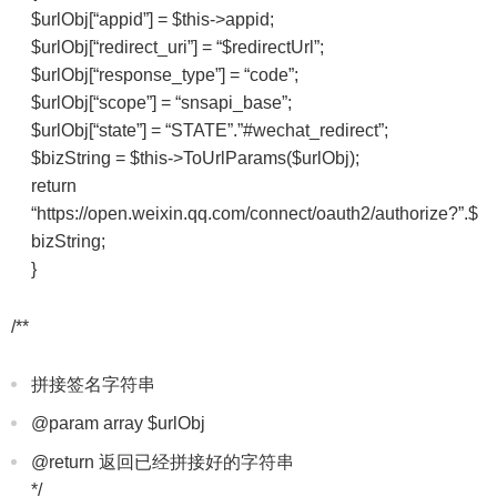
$urlObj[“appid”] = $this->appid;
$urlObj[“redirect_uri”] = “$redirectUrl”;
$urlObj[“response_type”] = “code”;
$urlObj[“scope”] = “snsapi_base”;
$urlObj[“state”] = “STATE”.”#wechat_redirect”;
$bizString = $this->ToUrlParams($urlObj);
return
“https://open.weixin.qq.com/connect/oauth2/authorize?”.$
bizString;
}
/**
拼接签名字符串
@param array $urlObj
@return 返回已经拼接好的字符串
*/