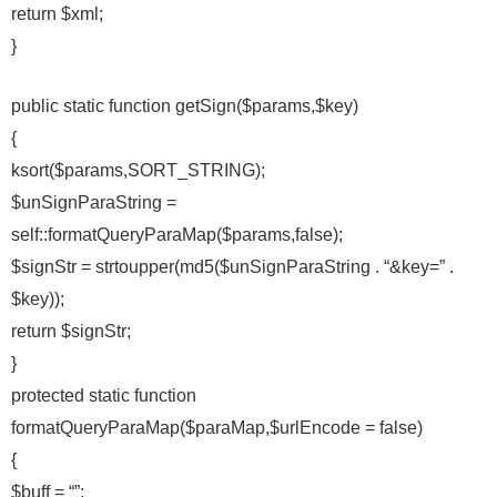
return $xml;
}
public static function getSign($params,$key)
{
ksort($params,SORT_STRING);
$unSignParaString =
self::formatQueryParaMap($params,false);
$signStr = strtoupper(md5($unSignParaString . “&key=” .
$key));
return $signStr;
}
protected static function
formatQueryParaMap($paraMap,$urlEncode = false)
{
$buff = “”;