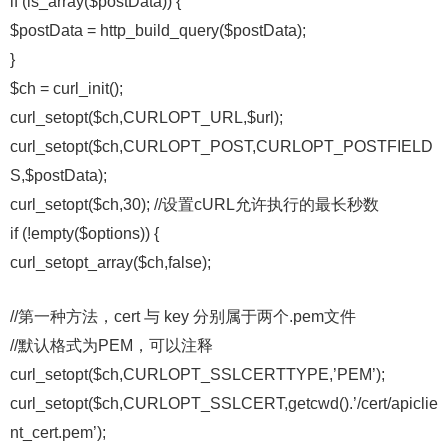
if (is_array($postData)) {
$postData = http_build_query($postData);
}
$ch = curl_init();
curl_setopt($ch,CURLOPT_URL,$url);
curl_setopt($ch,CURLOPT_POST,CURLOPT_POSTFIELD
S,$postData);
curl_setopt($ch,30); //设置cURL允许执行的最长秒数
if (!empty($options)) {
curl_setopt_array($ch,false);
//第一种方法，cert 与 key 分别属于两个.pem文件
//默认格式为PEM，可以注释
curl_setopt($ch,CURLOPT_SSLCERTTYPE,’PEM’);
curl_setopt($ch,CURLOPT_SSLCERT,getcwd().’/cert/apiclie
nt_cert.pem’);