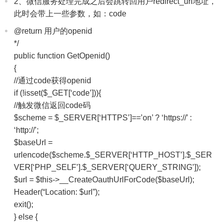
2、微信服务处理完成之后会跳转回用户redirect_uri地址，
此时会带上一些参数，如：code
@return 用户的openid
*/
public function GetOpenid()
{
//通过code获得openid
if (!isset($_GET[‘code’])){
//触发微信返回code码
$scheme = $_SERVER[‘HTTPS’]==’on’ ? ‘https://’ :
‘http://’;
$baseUrl =
urlencode($scheme.$_SERVER[‘HTTP_HOST’].$_SER
VER[‘PHP_SELF’].$_SERVER[‘QUERY_STRING’]);
$url = $this->__CreateOauthUrlForCode($baseUrl);
Header(“Location: $url”);
exit();
} else {