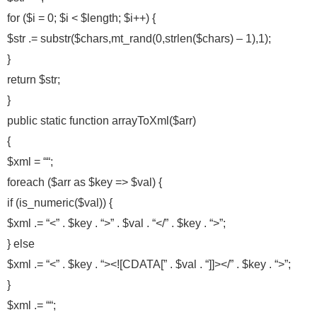
for ($i = 0; $i < $length; $i++) {
$str .= substr($chars,mt_rand(0,strlen($chars) – 1),1);
}
return $str;
}
public static function arrayToXml($arr)
{
$xml = “
“;
foreach ($arr as $key => $val) {
if (is_numeric($val)) {
$xml .= “<” . $key . “>” . $val . “</” . $key . “>”;
} else
$xml .= “<” . $key . “><![CDATA[” . $val . “]]></” . $key . “>”;
}
$xml .= “
“;