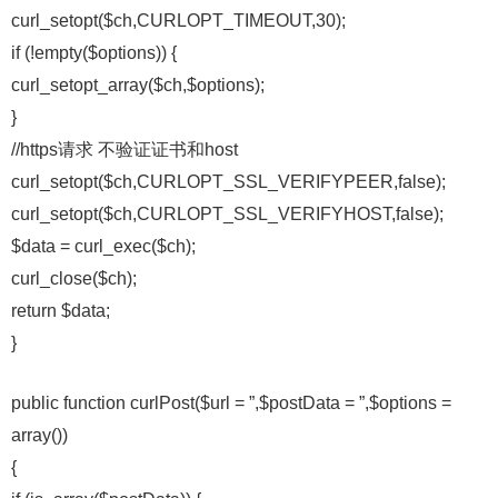
curl_setopt($ch,CURLOPT_TIMEOUT,30);
if (!empty($options)) {
curl_setopt_array($ch,$options);
}
//https请求 不验证证书和host
curl_setopt($ch,CURLOPT_SSL_VERIFYPEER,false);
curl_setopt($ch,CURLOPT_SSL_VERIFYHOST,false);
$data = curl_exec($ch);
curl_close($ch);
return $data;
}
public function curlPost($url = ”,$postData = ”,$options =
array())
{