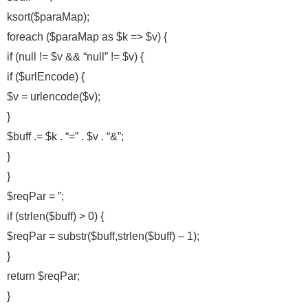
ksort($paraMap);
foreach ($paraMap as $k => $v) {
if (null != $v && “null” != $v) {
if ($urlEncode) {
$v = urlencode($v);
}
$buff .= $k . “=” . $v . “&”;
}
}
$reqPar = ”;
if (strlen($buff) > 0) {
$reqPar = substr($buff,strlen($buff) – 1);
}
return $reqPar;
}