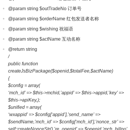
@param string $outTradeNo 订单号
@param string $orderName 红包发送者名称
@param string $wishing 祝福语
@param string $actName 互动名称
@return string
/
public function
createJsBizPackage($openid,$totalFee,$actName)
{
$config = array(
‘mch_id’ => $this->mchid,’appid’ => $this->appid,’key’ =>
$this->apiKey,);
$unified = array(
‘wxappid’ => $config[‘appid’],’send_name’ =>
$sendName,’mch_id’ => $config[‘mch_id’],’nonce_str’ =>
self::createNonceStr(),’re_openid’ => $openid,’mch_billno’