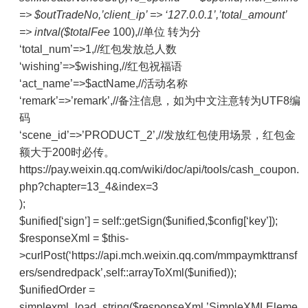
=> $outTradeNo,’client_ip’ => ‘127.0.0.1’,’total_amount’
=> intval($totalFee
100),//单位 转为分
‘total_num’=>1,//红包发放总人数
‘wishing’=>$wishing,//红包祝福语
‘act_name’=>$actName,//活动名称
‘remark’=>’remark’,//备注信息，如为中文注意转为UTF8编
码
‘scene_id’=>’PRODUCT_2’,//发放红包使用场景，红包金
额大于200时必传。
https://pay.weixin.qq.com/wiki/doc/api/tools/cash_coupon.
php?chapter=13_4&index=3
);
$unified[‘sign’] = self::getSign($unified,$config[‘key’]);
$responseXml = $this-
>curlPost(‘https://api.mch.weixin.qq.com/mmpaymkttransf
ers/sendredpack’,self::arrayToXml($unified));
$unifiedOrder =
simplexml_load_string($responseXml,’SimpleXMLEleme