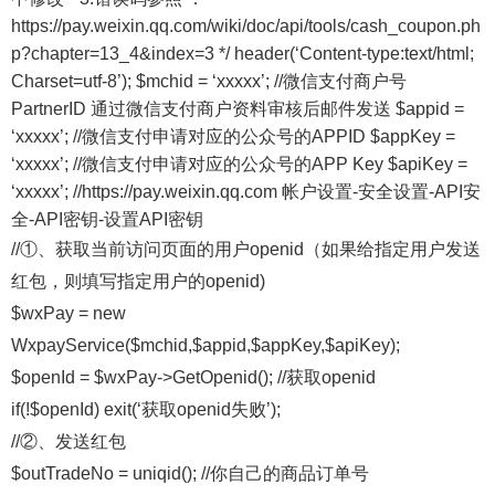
https://pay.weixin.qq.com/wiki/doc/api/tools/cash_coupon.ph
p?chapter=13_4&index=3 */ header(‘Content-type:text/html;
Charset=utf-8’); $mchid = ‘xxxxx’; //微信支付商户号
PartnerID 通过微信支付商户资料审核后邮件发送 $appid =
‘xxxxx’; //微信支付申请对应的公众号的APPID $appKey =
‘xxxxx’; //微信支付申请对应的公众号的APP Key $apiKey =
‘xxxxx’; //https://pay.weixin.qq.com 帐户设置-安全设置-API安
全-API密钥-设置API密钥
//①、获取当前访问页面的用户openid（如果给指定用户发送
红包，则填写指定用户的openid)
$wxPay = new
WxpayService($mchid,$appid,$appKey,$apiKey);
$openId = $wxPay->GetOpenid(); //获取openid
if(!$openId) exit(‘获取openid失败’);
//②、发送红包
$outTradeNo = uniqid(); //你自己的商品订单号