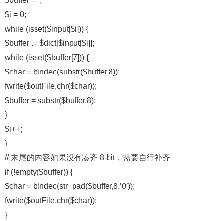
$buffer = ”;
$i = 0;
while (isset($input[$i])) {
$buffer .= $dict[$input[$i]];
while (isset($buffer[7])) {
$char = bindec(substr($buffer,8));
fwrite($outFile,chr($char));
$buffer = substr($buffer,8);
}
$i++;
}
// 末尾的内容如果没有凑齐 8-bit，需要自行补齐
if (!empty($buffer)) {
$char = bindec(str_pad($buffer,8,’0′));
fwrite($outFile,chr($char));
}