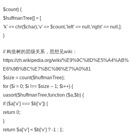
$count) {
$huffmanTree[] = [
‘k’ => chr($char),’v’ => $count,’left’ => null,’right’ => null,];
}
// 构造树的层级关系，思想见wiki：
https://zh.wikipedia.org/wiki/%E9%9C%8D%E5%A4%AB%
E6%9B%BC%E7%BC%96%E7%A0%81
$size = count($huffmanTree);
for ($i = 0; $i !== $size – 1; $i++) {
uasort($huffmanTree,function ($a,$b) {
if ($a[‘v’] === $b[‘v’]) {
return 0;
}
return $a[‘v’] < $b[‘v’] ? -1 : 1;