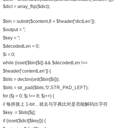
$dict = array_flip($dict);
$bin = substr($content,8 + $header[‘dictLen’]);
$output = ”;
$key = ”;
$decodedLen = 0;
$i = 0;
while (isset($bin[$i]) && $decodedLen !==
$header[‘contentLen’]) {
$bits = decbin(ord($bin[$i]));
$bits = str_pad($bits,’0′,STR_PAD_LEFT);
for ($j = 0; $j !== 8; $j++) {
// 每拼接上 1-bit，就去与字典比对是否能解码出字符
$key .= $bits[$j];
if (isset($dict[$key])) {