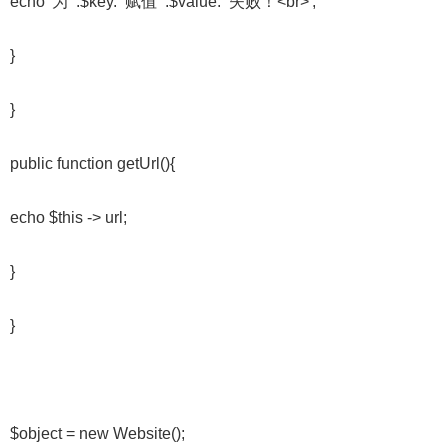
echo '为“'.$key.'”赋值“'.$value.'”失败！<br>';
}
}
public function getUrl(){
echo $this -> url;
}
}
$object = new Website();