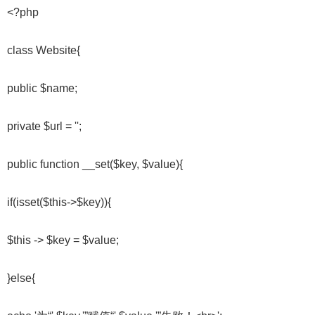
<?php
class Website{
public $name;
private $url = '';
public function __set($key, $value){
if(isset($this->$key)){
$this -> $key = $value;
}else{