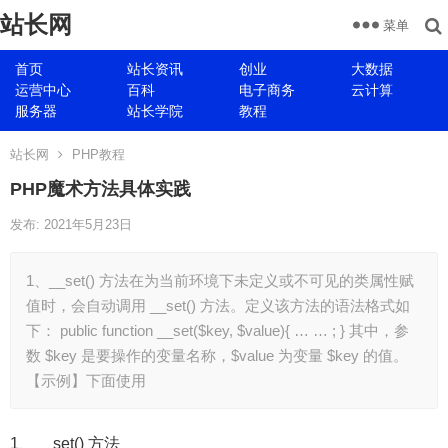
站长网
菜单
首页
站长资讯
创业
大数据
运营中心
百科
电子商务
云计算
服务器
站长学院
教程
站长网
PHP教程
PHP魔术方法具体实践
发布: 2021年5月23日
1、__set() 方法在为当前环境下未定义或不可见的类属性赋
值时，会自动调用 __set() 方法。定义该方法的语法格式如
下： public function __set($key, $value){ … … ; } 其中，参
数 $key 是要操作的变量名称，$value 为变量 $key 的值。
【示例】下面使用
1、__set() 方法