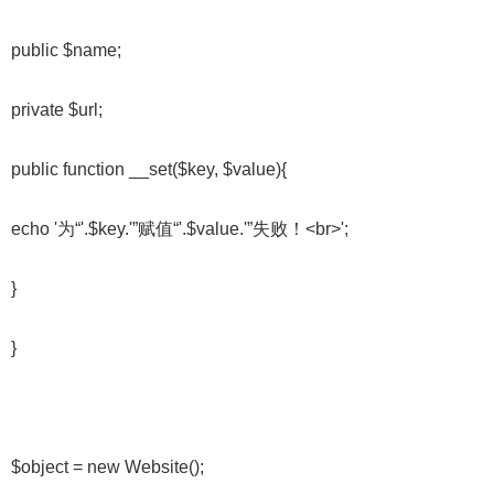
public $name;
private $url;
public function __set($key, $value){
echo '为“'.$key.'”赋值“'.$value.'”失败！<br>';
}
}
$object = new Website();