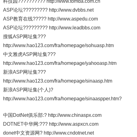
科技园?????????? http://www.tomda.com.cn
ASP论坛????????? http://www.dvbbs.net
ASP教育在线????? http://www.aspedu.com
ASP论坛????????? http://www.leadbbs.com
搜狐ASP网址集???
http://www.hao123.com/fra/homepage/sohuasp.htm
中文雅虎ASP网址集???
http://www.hao123.com/fra/homepage/yahooasp.htm
新浪ASP网址集???
http://www.hao123.com/fra/homepage/sinaasp.htm
新浪ASP网址集(个人)?
http://www.hao123.com/fra/homepage/sinaaspper.htm?
中国DotNet俱乐部:? http://www.chinaspx.com
DOTNET中华网:??? http://www.aspxcn.com
donet中文资源网? http://www.cndotnet.net