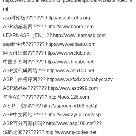
http://www.pconline.com.cn/pcedu/empolder/wz/asp/index.ht
ml
asp讨论板??????? http://asptalk.dhs.org
ASP动感新网????? http://www.booro.com
LEARNASP（EN）?? http://www.learnasp.com
asp新生代??????? http://www.editasp.com
网人俱乐部?????? http://www.wrclub.net
中国ＢＳ网?????? http://www.chinabs.net
ASP源代码网站??? http://www.asp100.net
ASP自由程序网??? http://www.xfxd.com/babycrazy
ASP精品站??????? http://www.asp999.com
简单ASP????????? http://loos.126.com
A S P – 空间???? http://asproom.x168.net/ql
ASP中文网站????? http://www.2yup.com/asp
ASP百分百源代码? http://www.asp100.net???
源码之家???????? http://www.mycodes.net