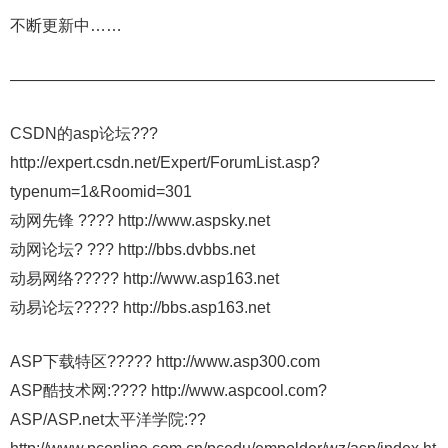
不断更新中……
——————————————————————————–
CSDN的asp论坛???
http://expert.csdn.net/Expert/ForumList.asp?
typenum=1&Roomid=301
动网先锋 ???? http://www.aspsky.net
动网论坛? ??? http://bbs.dvbbs.net
动易网络????? http://www.asp163.net
动易论坛????? http://bbs.asp163.net
ASP下载特区????? http://www.asp300.com
ASP酷技术网:???? http://www.aspcool.com?
ASP/ASP.net太平洋学院:??