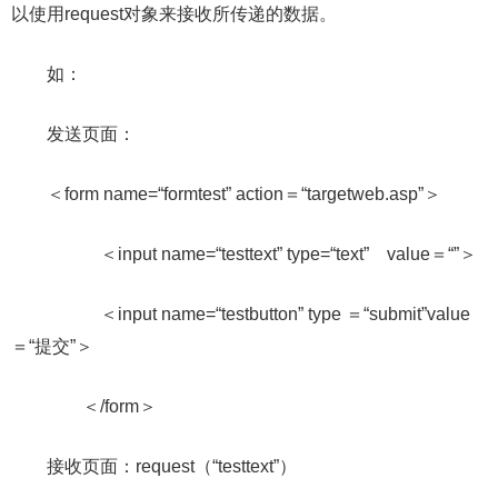
以使用request对象来接收所传递的数据。
如：
发送页面：
＜form name=“formtest” action＝“targetweb.asp”＞
＜input name=“testtext” type=“text” value＝“”＞
＜input name=“testbutton” type ＝“submit”value
＝“提交”＞
＜/form＞
接收页面：request（“testtext”）