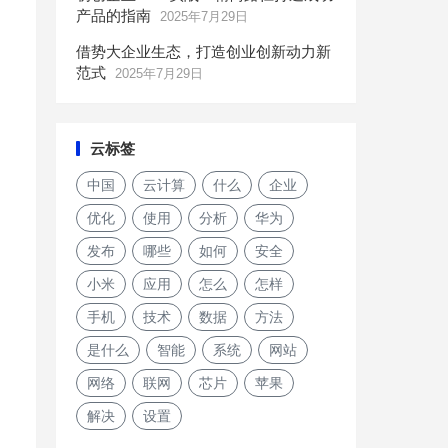
产品的指南
2025年7月29日
借势大企业生态，打造创业创新动力新
范式
2025年7月29日
云标签
中国
云计算
什么
企业
优化
使用
分析
华为
发布
哪些
如何
安全
小米
应用
怎么
怎样
手机
技术
数据
方法
是什么
智能
系统
网站
网络
联网
芯片
苹果
解决
设置