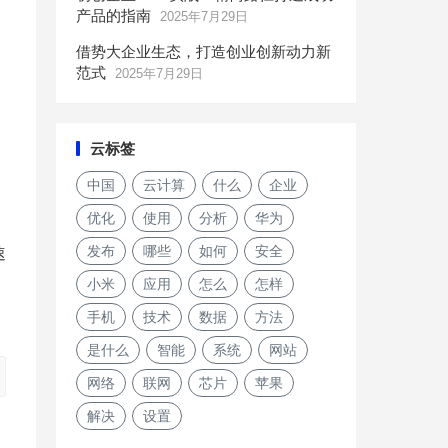
产品的指南
2025年7月29日
借势大企业生态，打造创业创新动力新
范式
2025年7月29日
云标签
中国
云计算
什么
企业
优化
使用
分析
华为
发布
哪些
如何
安全
速
小米
应用
怎么
怎样
手机
技术
数据
方法
是什么
智能
系统
网站
网络
联网
芯片
苹果
解决
设置