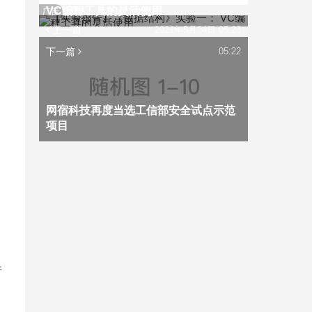
VC编程工具的灵活使用
广告
上一篇
2021年5月24日 05:23
下一篇
05:22
网宿科技再度当选工信部安全试点示范
项目
并