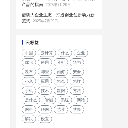
产品的指南
2025年7月29日
借势大企业生态，打造创业创新动力新
范式
2025年7月29日
云标签
中国
云计算
什么
企业
优化
使用
分析
华为
发布
哪些
如何
安全
小米
应用
怎么
怎样
手机
技术
数据
方法
是什么
智能
系统
网站
网络
联网
芯片
苹果
解决
设置
【实验报告】《数据结构》实验一：