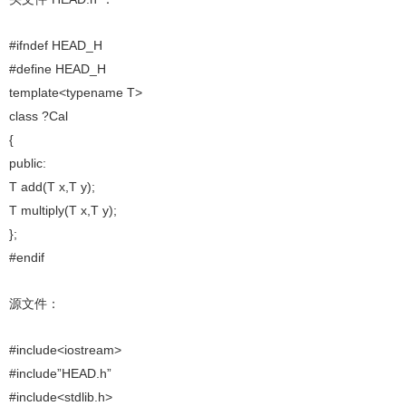
#ifndef HEAD_H
#define HEAD_H
template<typename T>
class ?Cal
{
public:
T add(T x,T y);
T multiply(T x,T y);
};
#endif
源文件：
#include<iostream>
#include”HEAD.h”
#include<stdlib.h>