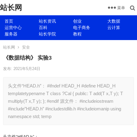
站长网
菜单
首页
站长资讯
创业
大数据
运营中心
百科
电子商务
云计算
服务器
站长学院
教程
站长网
安全
《数据结构》 实验3
发布: 2021年5月24日
头文件“HEAD.h”： #ifndef HEAD_H #define HEAD_H
templatetypename T class ?Cal { public: T add(T x,T y); T
multiply(T x,T y); }; #endif 源文件： #includeiostream
#include”HEAD.h” #includestdlib.h #includeiomanip using
namespace std; temp
头文件“HEAD.h”：