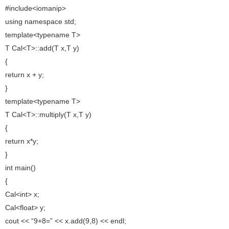
#include<iomanip>
using namespace std;
template<typename T>
T Cal<T>::add(T x,T y)
{
return x + y;
}
template<typename T>
T Cal<T>::multiply(T x,T y)
{
return x*y;
}
int main()
{
Cal<int> x;
Cal<float> y;
cout << “9+8=” << x.add(9,8) << endl;