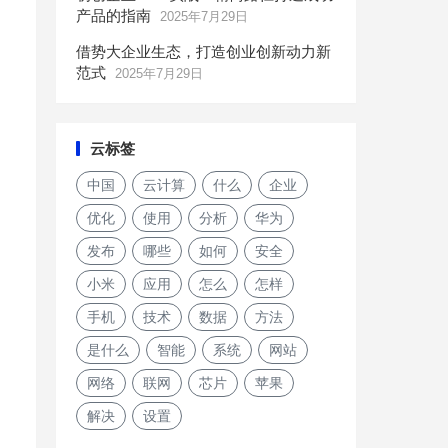
产品的指南
2025年7月29日
借势大企业生态，打造创业创新动力新
范式
2025年7月29日
云标签
中国
云计算
什么
企业
优化
使用
分析
华为
发布
哪些
如何
安全
小米
应用
怎么
怎样
手机
技术
数据
方法
是什么
智能
系统
网站
网络
联网
芯片
苹果
解决
设置