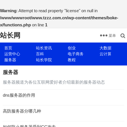
Warning
: Attempt to read property "license" on null in
/www/wwwroot/www.tzzz.com.cn/wp-content/themes/boke-
x/functions.php
on line
1
站长网
菜单
首页
站长资讯
创业
大数据
运营中心
百科
电子商务
云计算
服务器
站长学院
教程
服务器
服务器频道为各位互联网爱好者介绍最新的服务器动态
dns服务器的作用
高防服务器分哪几种
如何防止服务器受到CC攻击