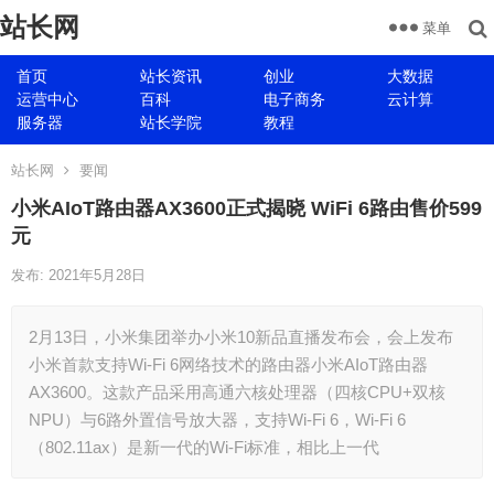
站长网
菜单
首页
站长资讯
创业
大数据
运营中心
百科
电子商务
云计算
服务器
站长学院
教程
站长网
要闻
小米AIoT路由器AX3600正式揭晓 WiFi 6路由售价599
元
发布: 2021年5月28日
2月13日，小米集团举办小米10新品直播发布会，会上发布
小米首款支持Wi-Fi 6网络技术的路由器小米AIoT路由器
AX3600。这款产品采用高通六核处理器（四核CPU+双核
NPU）与6路外置信号放大器，支持Wi-Fi 6，Wi-Fi 6
（802.11ax）是新一代的Wi-Fi标准，相比上一代