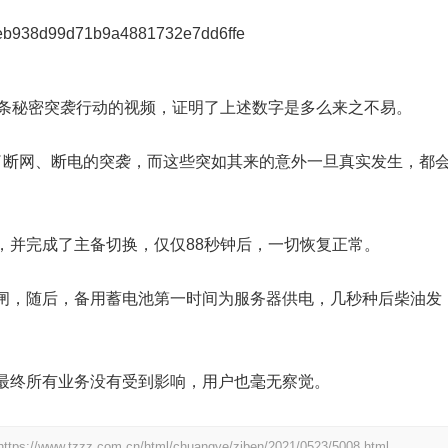
一条秘密突袭行动的视频，证明了上述数字是多么来之不易。
了断网、断电的突袭，而这些突如其来的意外一旦真实发生，都
，并完成了主备切换，仅仅88秒钟后，一切恢复正常。
闸，随后，备用蓄电池第一时间为服务器供电，几秒种后柴油发
最终所有业务没有受到影响，用户也毫无察觉。
https://www.tzzz.com.cn/html/chuangye/ziben/2021/0523/5008.html