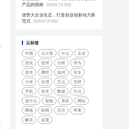
产品的指南
2025年7月29日
借势大企业生态，打造创业创新动力新
范式
2025年7月29日
云标签
会
中国
云计算
什么
企业
优化
使用
分析
华为
发布
哪些
如何
安全
小米
应用
怎么
怎样
手机
技术
数据
方法
是什么
智能
系统
网站
网络
联网
芯片
苹果
解决
设置
科技推动时代发展，浅谈IT技术如何改