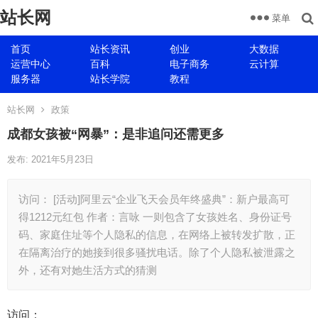
站长网
菜单
首页
站长资讯
创业
大数据
运营中心
百科
电子商务
云计算
服务器
站长学院
教程
站长网
政策
成都女孩被“网暴”：是非追问还需更多
发布: 2021年5月23日
访问： [活动]阿里云“企业飞天会员年终盛典”：新户最高可
得1212元红包 作者：言咏 一则包含了女孩姓名、身份证号
码、家庭住址等个人隐私的信息，在网络上被转发扩散，正
在隔离治疗的她接到很多骚扰电话。除了个人隐私被泄露之
外，还有对她生活方式的猜测
访问：