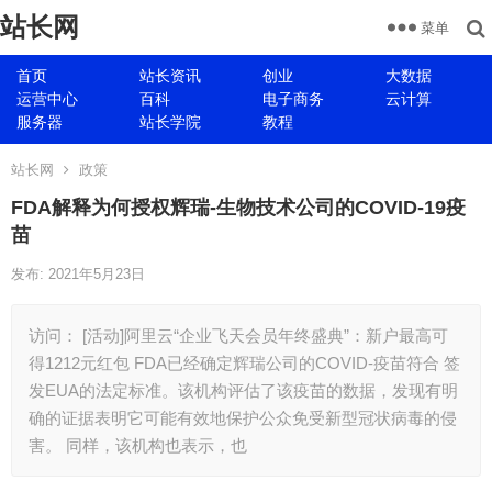
站长网
菜单
首页
站长资讯
创业
大数据
运营中心
百科
电子商务
云计算
服务器
站长学院
教程
站长网
政策
FDA解释为何授权辉瑞-生物技术公司的COVID-19疫
苗
发布: 2021年5月23日
访问： [活动]阿里云“企业飞天会员年终盛典”：新户最高可
得1212元红包 FDA已经确定辉瑞公司的COVID-疫苗符合 签
发EUA的法定标准。该机构评估了该疫苗的数据，发现有明
确的证据表明它可能有效地保护公众免受新型冠状病毒的侵
害。 同样，该机构也表示，也