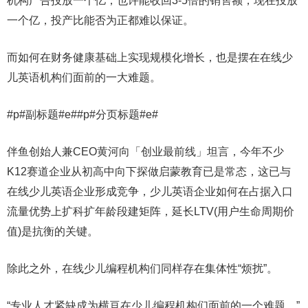
机构广告投放一个亿，也许能收回3-5倍的销售额，现在投放
一个亿，投产比能否为正都难以保证。
而如何在财务健康基础上实现规模化增长，也是摆在在线少
儿英语机构们面前的一大难题。
#p#副标题#e##p#分页标题#e#
伴鱼创始人兼CEO黄河向「创业最前线」坦言，今年不少
K12赛道企业从初高中向下探做启蒙教育已是常态，这已与
在线少儿英语企业形成竞争，少儿英语企业如何在占据入口
流量优势上扩科扩年龄段建矩阵，延长LTV(用户生命周期价
值)是抗衡的关键。
除此之外，在线少儿编程机构们同样存在集体性“烦扰”。
“专业人才紧缺成为横亘在少儿编程机构们面前的一个难题。”