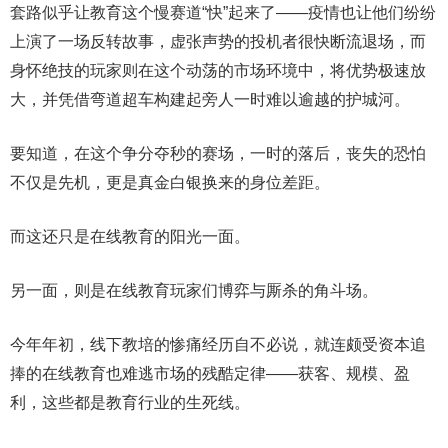
套路似乎让教育这个慢赛道“快”起来了——疫情也让他们纷纷
上演了一场反转故事，虚张声势的投机者很快断流退场，而
身怀绝技的玩家则在这个动荡的市场环境中，将优势极速放
大，并凭借弯道超车构建起旁人一时难以逾越的护城河。
要知道，在这个争分夺秒的赛场，一时的落后，丧失的恐怕
不仅是先机，更是真金白银换来的身位差距。
而这还只是在线教育的阳光一面。
另一面，则是在线教育玩家们博弈与厮杀的角斗场。
今年年初，线下教培的惨痛经历自不必说，就连颇受资本追
捧的在线教育也难逃市场的残酷定律——获客、规模、盈
利，这些都是教育行业的生死线。