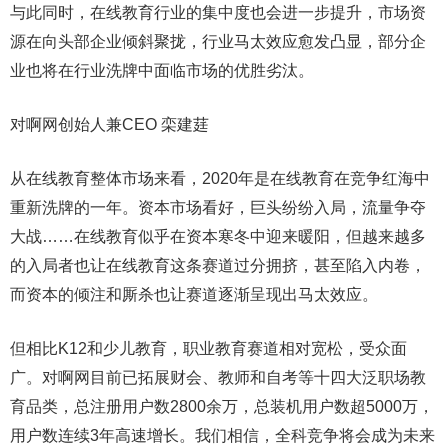
与此同时，在线教育行业的集中度也会进一步提升，市场资
源在向头部企业倾斜聚拢，行业马太效应愈发凸显，部分企
业也将在行业洗牌中面临市场的优胜劣汰。
对啊网创始人兼CEO 栾建莛
从在线教育整体市场来看，2020年是在线教育在竞争红海中
重新洗牌的一年。资本市场看好，巨头纷纷入局，流量争夺
大战……在线教育似乎在资本寒冬中迎来暖阳，但越来越多
的入局者也让在线教育这条赛道过分拥挤，甚至陷入内卷，
而资本的倾注和厮杀也让赛道逐渐呈现出马太效应。
但相比K12和少儿教育，职业教育赛道相对宽松，受众面
广。对啊网目前已拓展财会、教师和自考等十四大泛职场教
育品类，总注册用户数2800余万，总装机用户数超5000万，
用户数连续3年高速增长。我们相信，全科竞争将会成为未来