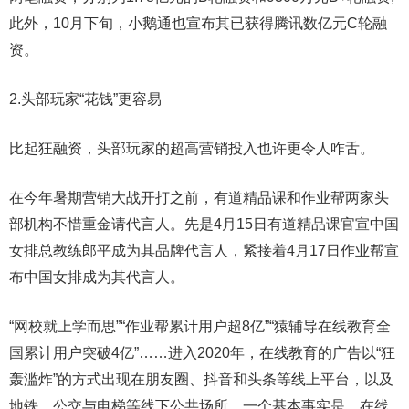
此外，10月下旬，小鹅通也宣布其已获得腾讯数亿元C轮融
资。
2.头部玩家“花钱”更容易
比起狂融资，头部玩家的超高营销投入也许更令人咋舌。
在今年暑期营销大战开打之前，有道精品课和作业帮两家头
部机构不惜重金请代言人。先是4月15日有道精品课官宣中国
女排总教练郎平成为其品牌代言人，紧接着4月17日作业帮宣
布中国女排成为其代言人。
“网校就上学而思”“作业帮累计用户超8亿”“猿辅导在线教育全
国累计用户突破4亿”……进入2020年，在线教育的广告以“狂
轰滥炸”的方式出现在朋友圈、抖音和头条等线上平台，以及
地铁、公交与电梯等线下公共场所。一个基本事实是，在线