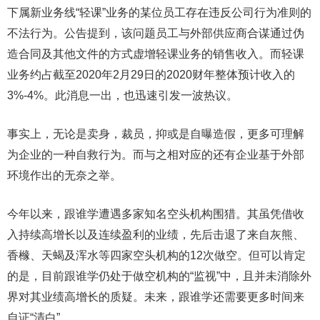
下属新业务线“轻课”业务的某位员工存在违反公司行为准则的
不法行为。公告提到，该问题员工与外部供应商合谋通过伪
造合同及其他文件的方式虚增轻课业务的销售收入。而轻课
业务约占截至2020年2月29日的2020财年整体预计收入的
3%-4%。此消息一出，也迅速引发一波热议。
事实上，无论是卖身，裁员，抑或是自曝造假，更多可理解
为企业的一种自救行为。而与之相对应的还有企业基于外部
环境作出的无奈之举。
今年以来，跟谁学遭遇多家知名空头机构围猎。其虽凭借收
入持续高增长以及连续盈利的业绩，先后击退了来自灰熊、
香橼、天蝎及浑水等四家空头机构的12次做空。但可以肯定
的是，目前跟谁学仍处于做空机构的“监视”中，且并未消除外
界对其业绩高增长的质疑。未来，跟谁学还需要更多时间来
自证“清白”。