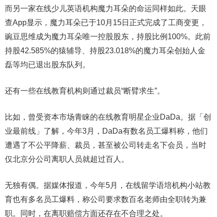
而另一家在线少儿英语机构魔力耳朵的命运同样如此。天眼
查App显示，魔力耳朵已于10月15日正式完成了工商变更，
豌豆思维成为魔力耳朵唯一控股股东，持股比例100%。此前
持股42.585%的猿辅导、持股23.018%的魔力耳朵创始人金
磊等均已退出股东队列。
还有一些在线教育机构则通过裁员“断臂求生”。
比如，曾受资本市场青睐的在线教育明星企业DaDa。据「创
业最前线」了解，今年3月，DaDa有数名员工爆料称，他们
遭遇了不公平降薪、裁员，甚至被公司转走名下会员，当时
仅北京分公司离职人员就超过百人。
无独有偶。据媒体报道，今年5月，在线留学语培机构小站教
育也有多名员工爆料，称公司要求数百名老师由全职转为兼
职。同时，在离职赔偿方面还存在不合理之处。