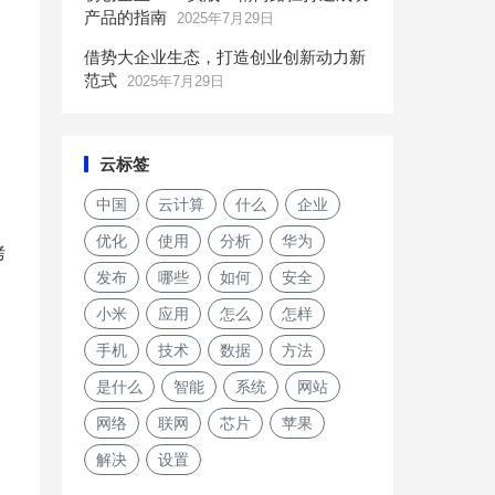
产品的指南
2025年7月29日
借势大企业生态，打造创业创新动力新
范式
2025年7月29日
云标签
中国
云计算
什么
企业
优化
使用
分析
华为
拷
发布
哪些
如何
安全
小米
应用
怎么
怎样
手机
技术
数据
方法
是什么
智能
系统
网站
网络
联网
芯片
苹果
解决
设置