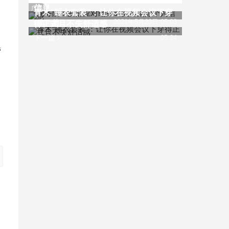
信息
广告
青木“睡衣套装”：让你在视频会议下穿
上一篇
2021年5月23日 05:03
得正式且不失舒适感
下一篇
05:24
营