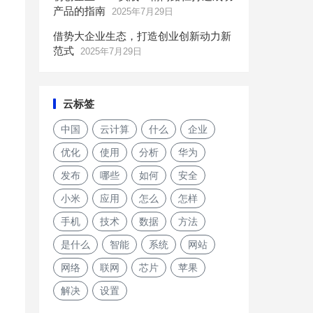
产品的指南
2025年7月29日
借势大企业生态，打造创业创新动力新
范式
2025年7月29日
云标签
中国
云计算
什么
企业
优化
使用
分析
华为
发布
哪些
如何
安全
小米
应用
怎么
怎样
手机
技术
数据
方法
是什么
智能
系统
网站
网络
联网
芯片
苹果
解决
设置
国务院：疫情应对结束60天内删除个人