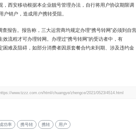
现，西安移动根据本企业靓号管理办法，自行将用户协议期限调
制用户销户，造成用户携转受阻。
况调查报告。报告称，三大运营商均规定办理“携号转网”必须到自
生效流程才可办理转网。办理过“携号转网”的受访者中，有
到一定困难及阻碍，如部分消费者因原套餐合约未到期、涉及违约金
https://www.tzzz.com.cn/html/chuangye/zhengce/2021/0523/4514.html
成功率
携号转
携转
用户