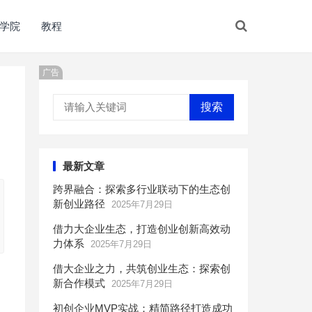
学院
教程
广告
搜索
最新文章
跨界融合：探索多行业联动下的生态创
新创业路径
2025年7月29日
借力大企业生态，打造创业创新高效动
力体系
2025年7月29日
借大企业之力，共筑创业生态：探索创
，
新合作模式
2025年7月29日
初创企业MVP实战：精简路径打造成功