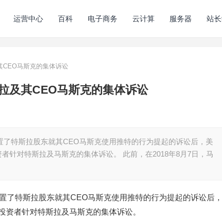
运营中心
百科
电子商务
云计算
服务器
站长
CEO马斯克的集体诉讼
拉及其CEO马斯克的集体诉讼
搁置了特斯拉股东就其CEO马斯克使用推特的行为提起的诉讼后，美
投资者针对特斯拉及马斯克的集体诉讼。 此前，在2018年8月7日，马
搁置了特斯拉股东就其CEO马斯克使用推特的行为提起的诉讼后
特斯拉投资者针对特斯拉及马斯克的集体诉讼。