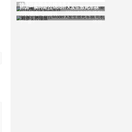
特斯拉在国内促销清库存
广告
韩国一辆特斯拉Model X发生致死车祸
上一篇
2021年5月23日 05:54
司机称是失控撞墙
下一篇
05:22