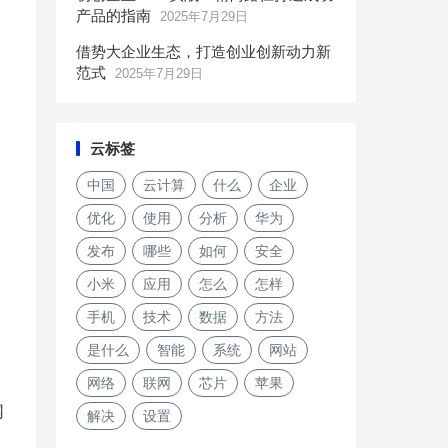
产品的指南
2025年7月29日
借势大企业生态，打造创业创新动力新
范式
2025年7月29日
云标签
中国
云计算
什么
企业
优化
使用
分析
华为
发布
哪些
如何
安全
小米
应用
怎么
怎样
手机
技术
数据
方法
是什么
智能
系统
网站
网络
联网
芯片
苹果
网
解决
设置