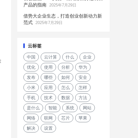
产品的指南
2025年7月29日
借势大企业生态，打造创业创新动力新
范式
2025年7月29日
云标签
中国
云计算
什么
企业
掌
优化
使用
分析
华为
发布
哪些
如何
安全
小米
应用
怎么
怎样
手机
技术
数据
方法
是什么
智能
系统
网站
网络
联网
芯片
苹果
解决
设置