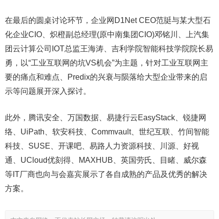
在最后的圆桌讨论环节，企业网D1Net CEO范脡与某大型石
化企业CIO、炽橙副总经理(原中南集团CIO)邓铭川、上汽集
团云计算公司IOT总监王海涛、吉利学院智能科技学院院长易
勇，以“工业互联网的坑VS机会”为主题，针对工业互联网主
要的痛点和难点、Predix的兴衰与陨落给大型企业带来的启
示等问题展开深入探讨。
此外，腾讯安全、万国数据、易捷行云EasyStack、锐捷网
络、UiPath、软安科技、Commvault、世纪互联、竹间智能
科技、SUSE、开课吧、易路人力资源科技、川源、好视
通、UCloud优刻得、MAXHUB、英国劳氏、目睹、威尔森
等IT厂商也向与会嘉宾展示了各自成熟的产品及优秀的解决
方案。