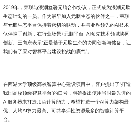
2019年，荣联与浪潮签署元脑合作协议，正式成为浪潮元脑
生态计划的一员。作为最早加入元脑生态的伙伴之一，荣联
与元脑生态平台保持着密切的联动，并与业界领先的AI技术
伙伴携手创新，在行业场景+元脑平台+AI领先技术领域协同
创新。王向东表示“正是基于元脑生态的协同创新与储备，让
我们有了应对智算平台建设挑战的底气”。
在西湖大学顶级高校智算中心建设项目中，客户提出了“打造
我国高校顶级智算平台”的口号，明确提出使用当时最先进的
AI服务器来打造顶尖计算能力，希望打造一个AI算力架构最
优、人均AI算力最高、可共享弹性资源最多的智能计算平
台。