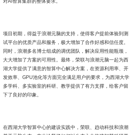
对AI智算集群的整体要求。
项目初期，得益于浪潮元脑的支持，使得客户提前体验到测
试平台的优质产品和服务，极大增加了合作好感和信任度。
同时，浪潮多名博士组成的调优团队，解决应用性能瓶颈，
大大增加了方案的可用性。最终，荣联与浪潮元脑一起为西
湖大学提供了满意的智算中心解决方案，在资源利用率、开
发效率、GPU池化等方面完全满足用户的要求，为西湖大学
多学科、多实验室的科研、教学提供了有力支撑，给客户留
下了良好的印象。
在西湖大学智算中心的建设实践中，荣联、趋动科技和浪潮