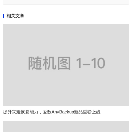
相关文章
提升灾难恢复能力，爱数AnyBackup新品重磅上线