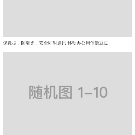
保数据，防曝光，安全即时通讯 移动办公用信源豆豆