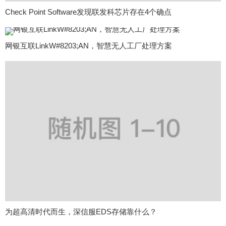
Check Point Software发现联发科芯片存在4个确点
网银互联LinkW#8203;AN，智慧无人工厂处理方案
为超高清时代而生，深信服EDS存储靠什么？