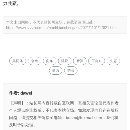
力共赢。
本文来自网络，不代表站长网立场，转载请注明出处：
https://www.tzzz.com.cn/html/biancheng/zx/2021/1101/17821.html
共同体
创造
向东
建设
智算
王向东
生态
聚力
荣联
作者:
dawei
【声明】：站长网内容转载自互联网，其相关言论仅代表作者
个人观点绝非权威，不代表本站立场。如您发现内容存在版权
问题，请提交相关链接至邮箱：bqsm@foxmail.com，我们将
及时予以处理。