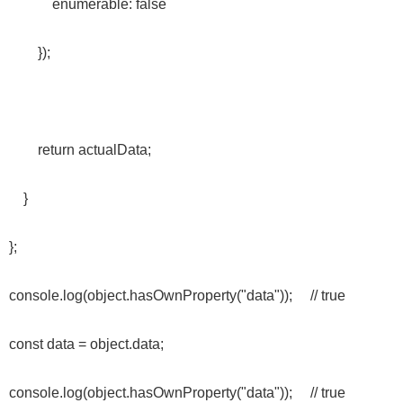
enumerable: false
});
return actualData;
}
};
console.log(object.hasOwnProperty("data")); // true
const data = object.data;
console.log(object.hasOwnProperty("data")); // true