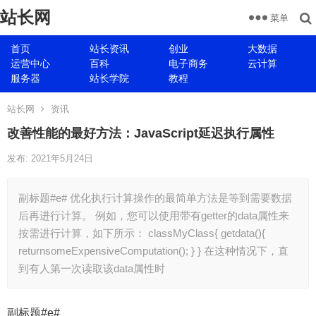
站长网
菜单
首页
站长资讯
创业
大数据
运营中心
百科
电子商务
云计算
服务器
站长学院
教程
站长网
资讯
改善性能的最好方法：JavaScript延迟执行属性
发布: 2021年5月24日
副标题#e# 优化执行计算操作的最简单方法是等到需要数据
后再进行计算。 例如，您可以使用带有getter的data属性来
按需进行计算，如下所示： classMyClass{ getdata(){
returnsomeExpensiveComputation(); } } 在这种情况下，直
到有人第一次读取该data属性时
副标题#e#