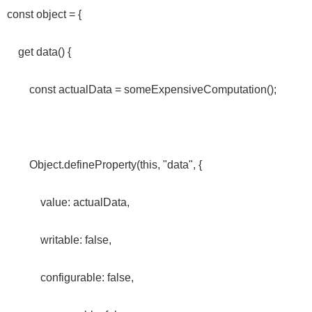
const object = {
get data() {
const actualData = someExpensiveComputation();
Object.defineProperty(this, "data", {
value: actualData,
writable: false,
configurable: false,