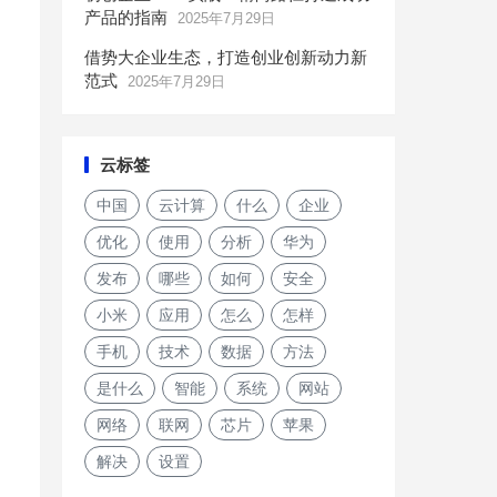
产品的指南
2025年7月29日
借势大企业生态，打造创业创新动力新
范式
2025年7月29日
云标签
中国
云计算
什么
企业
优化
使用
分析
华为
发布
哪些
如何
安全
小米
应用
怎么
怎样
手机
技术
数据
方法
是什么
智能
系统
网站
网络
联网
芯片
苹果
解决
设置