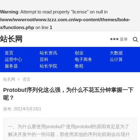
Warning
: Attempt to read property "license" on null in
/www/wwwroot/www.tzzz.com.cn/wp-content/themes/boke-
x/functions.php
on line
1
站长网
菜单
首页
站长资讯
创业
大数据
运营中心
百科
电子商务
云计算
服务器
站长学院
教程
站长网
语言
Protobuf序列化这么强，为什么不花五分钟掌握一下
呢？
发布: 2021年5月23日
一、为什么要使用protobuf? 使用protobuf的原因肯定是为了
解决开发中的一些问题，那使用其他的序列化机制会出现什