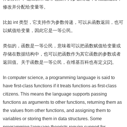
修改并分配给变量等。
比如 int 类型，它支持作为参数传递，可以从函数返回，也可
以赋值给变量，因此它是一等公民。
类似的，函数是一等公民，意味着可以把函数赋值给变量或
存储在数据结构中，也可以把函数作为其它函数的参数或者
返回值。关于函数是一等公民，在维基百科也有定义[2]。
In computer science, a programming language is said to
have first-class functions if it treats functions as first-class
citizens. This means the language supports passing
functions as arguments to other functions, returning them as
the values from other functions, and assigning them to
variables or storing them in data structures. Some
programming language theorists require support for