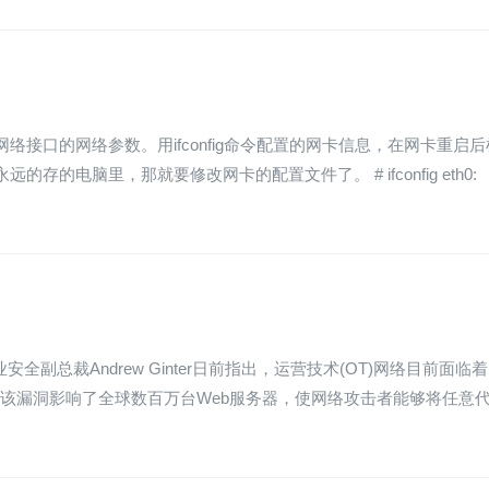
nux内核中网络接口的网络参数。用ifconfig命令配置的网卡信息，在网卡重启
的电脑里，那就要修改网卡的配置文件了。 # ifconfig eth0:
ns公司行业安全副总裁Andrew Ginter日前指出，运营技术(OT)网络目前面临着
洞带来的风险。 该漏洞影响了全球数百万台Web服务器，使网络攻击者能够将任意