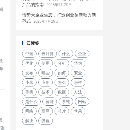
产品的指南
2025年7月29日
如
借势大企业生态，打造创业创新动力新
范式
2025年7月29日
云标签
中国
云计算
什么
企业
变
优化
使用
分析
华为
海
发布
哪些
如何
安全
小米
应用
怎么
怎样
手机
技术
数据
方法
是什么
智能
系统
网站
网络
联网
芯片
苹果
想
解决
设置
借强