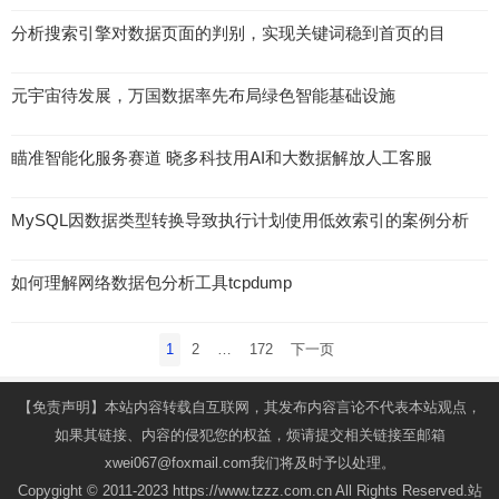
分析搜索引擎对数据页面的判别，实现关键词稳到首页的目
元宇宙待发展，万国数据率先布局绿色智能基础设施
瞄准智能化服务赛道 晓多科技用AI和大数据解放人工客服
MySQL因数据类型转换导致执行计划使用低效索引的案例分析
如何理解网络数据包分析工具tcpdump
文
1
2
…
172
下一页
章
导
【免责声明】本站内容转载自互联网，其发布内容言论不代表本站观点，
航
如果其链接、内容的侵犯您的权益，烦请提交相关链接至邮箱
xwei067@foxmail.com我们将及时予以处理。
Copygight © 2011-2023 https://www.tzzz.com.cn All Rights Reserved.站