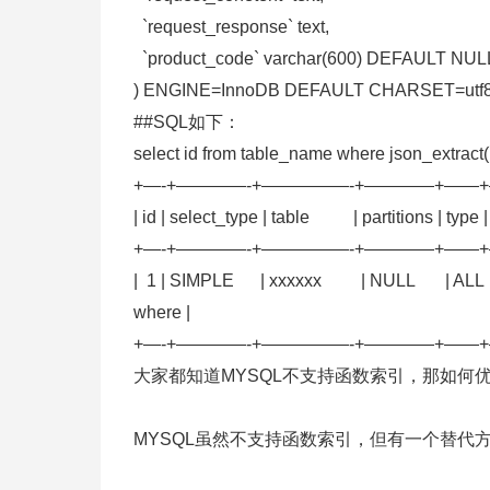
`request_response` text,
`product_code` varchar(600) DEFAULT NUL
) ENGINE=InnoDB DEFAULT CHARSET=utf
##SQL如下：
select id from table_name where json_extract(`
+—-+————-+—————-+————+——
| id | select_type | table | partitions | type |
+—-+————-+—————-+————+——
| 1 | SIMPLE | xxxxxx | NULL | ALL |
where |
+—-+————-+—————-+————+——
大家都知道MYSQL不支持函数索引，那如何
MYSQL虽然不支持函数索引，但有一个替代方法：Gen