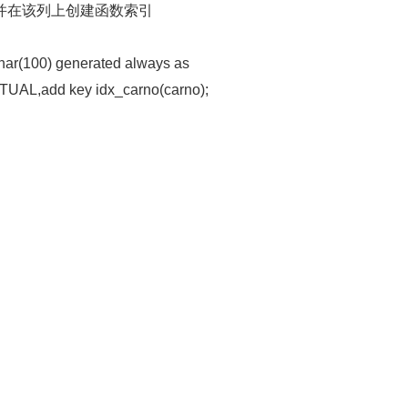
算列，并在该列上创建函数索引
char(100) generated always as
IRTUAL,add key idx_carno(carno);