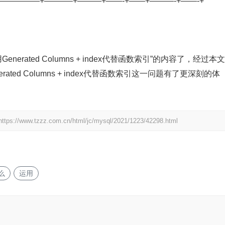
+—————+———–+———+——-+——+———-+——-+
erated Columns + index代替函数索引”的内容了，经过本文
ted Columns + index代替函数索引这一问题有了更深刻的体
https://www.tzzz.com.cn/html/jc/mysql/2021/1223/42298.html
么
运用