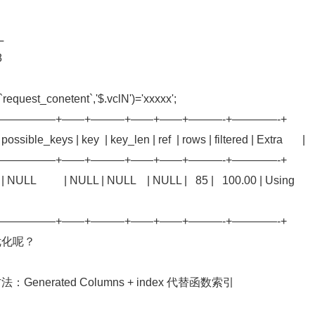
L
8
request_conetent`,'$.vclN')='xxxxx';
+—————+——+———+——+——+———-+————-+
 possible_keys | key | key_len | ref | rows | filtered | Extra |
+—————+——+———+——+——+———-+————-+
 NULL | NULL | NULL | NULL | 85 | 100.00 | Using
+—————+——+———+——+——+———-+————-+
优化呢？
erated Columns + index 代替函数索引