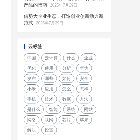
产品的指南
2025年7月29日
借势大企业生态，打造创业创新动力新
范式
2025年7月29日
云标签
中国
云计算
什么
企业
优化
使用
分析
华为
发布
哪些
如何
安全
小米
应用
怎么
怎样
手机
技术
数据
方法
是什么
智能
系统
网站
网络
联网
芯片
苹果
解决
设置