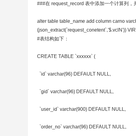
###在 request_record 表中添加一个计
alter table table_name add column carno var
(json_extract(`request_conetent`,'$.vclN')) V
#表结构如下：
CREATE TABLE `xxxxxx` (
`id` varchar(96) DEFAULT NULL,
`gid` varchar(96) DEFAULT NULL,
`user_id` varchar(900) DEFAULT NULL,
`order_no` varchar(96) DEFAULT NULL,