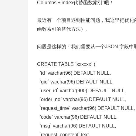
Columns + index代替函数索引”吧！
最近有一个项目遇到性能问题，我这里把优化的
函数索引的替代方法）。
问题是这样的：我们需要从一个JSON 字段中取
CREATE TABLE `xxxxxx` (
`id` varchar(96) DEFAULT NULL,
`gid` varchar(96) DEFAULT NULL,
`user_id` varchar(900) DEFAULT NULL,
`order_no` varchar(96) DEFAULT NULL,
`request_time` varchar(96) DEFAULT NULL,
`code` varchar(96) DEFAULT NULL,
`msg` varchar(96) DEFAULT NULL,
`request_conetent` text,