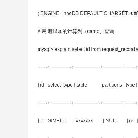
) ENGINE=InnoDB DEFAULT CHARSET=utf
# 用 新增加的计算列（carno）查询
mysql> explain select id from requ
+—-+————-+—————-+————+——
| id | select_type | table | partitions | type |
+—-+————-+—————-+————+——
| 1 | SIMPLE | xxxxxxx | NULL | ref | id