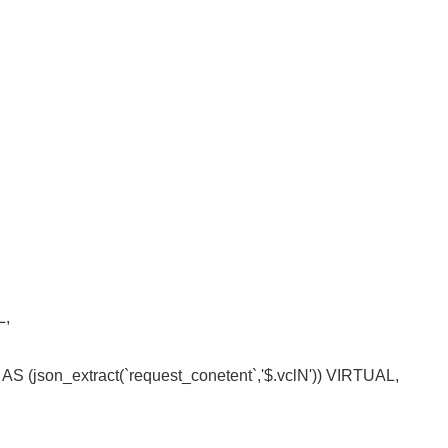
L,
(json_extract(`request_conetent`,'$.vclN')) VIRTUAL,