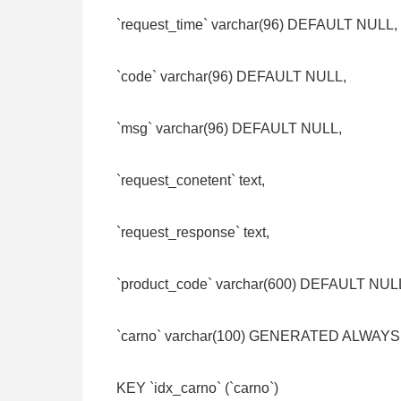
`request_time` varchar(96) DEFAULT NULL,
`code` varchar(96) DEFAULT NULL,
`msg` varchar(96) DEFAULT NULL,
`request_conetent` text,
`request_response` text,
`product_code` varchar(600) DEFAULT NUL
`carno` varchar(100) GENERATED ALWAYS AS 
KEY `idx_carno` (`carno`)