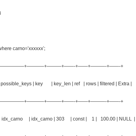
8
est_record where carno='xxxxxx';
+—————+———–+———+——-+——+———-+——-+
 possible_keys | key | key_len | ref | rows | filtered | Extra |
+—————+———–+———+——-+——+———-+——-+
x_carno | idx_carno | 303 | const | 1 | 100.00 | NULL |