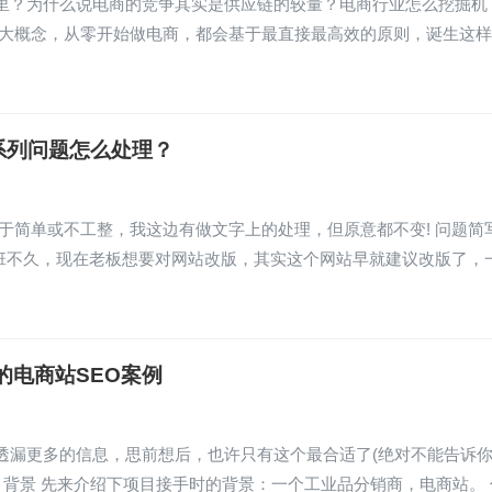
里？为什么说电商的竞争其实是供应链的较量？电商行业怎么挖掘机
多大概念，从零开始做电商，都会基于最直接最高效的原则，诞生这
系列问题怎么处理？
于简单或不工整，我这边有做文字上的处理，但原意都不变! 问题简
上班不久，现在老板想要对网站改版，其实这个网站早就建议改版了，
的电商站SEO案例
透漏更多的信息，思前想后，也许只有这个最合适了(绝对不能告诉
目背景 先来介绍下项目接手时的背景：一个工业品分销商，电商站。 