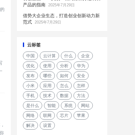
产品的指南
2025年7月29日
样的
借势大企业生态，打造创业创新动力新
范式
2025年7月29日
云标签
中国
云计算
什么
企业
写
优化
使用
分析
华为
一
发布
哪些
如何
安全
小米
应用
怎么
怎样
手机
技术
数据
方法
是什么
智能
系统
网站
网络
联网
芯片
苹果
你，
解决
设置
你