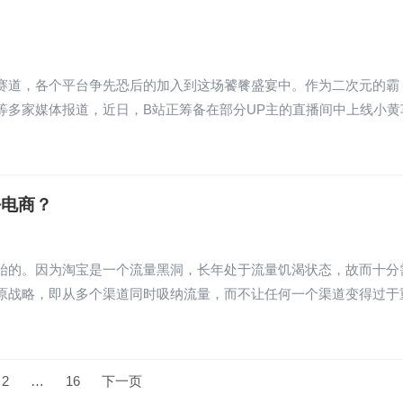
赛道，各个平台争先恐后的加入到这场饕餮盛宴中。作为二次元的霸
氪等多家媒体报道，近日，B站正筹备在部分UP主的直播间中上线小黄
好电商？
始的。因为淘宝是一个流量黑洞，长年处于流量饥渴状态，故而十分
原战略，即从多个渠道同时吸纳流量，而不让任何一个渠道变得过于
2
…
16
下一页