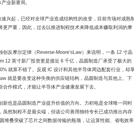
半导体产业新赛局。
需求快速兴起，已经对全球产业造成结构性的改变，目前市场对成熟
将更严重，因此，过去以推进制程技术来降低成本赚取利润的摩
定律（Reverse-Moore'sLaw）来说明，一条 12 寸晶
m 12 英寸新厂投资更是接近 6 千亿，晶圆制造厂承受了极大的
0% 就算不错了。反观 IC 设计和其他半导体周边配套行业，却
e's Law 就是要改变这种失衡的供应链结构，晶圆制造与其他上、下
新合作模式，才能让半导体产业健康发展下去。
创新也是晶圆制造产业提升价值的方向。力积电是全球唯一同时
，虽然制程不是最尖端，但该公司善用独特专长已成功推出內存
过异质晶圆堆叠突破了芯片之间数据传输的瓶颈，让运算性能、省电效率