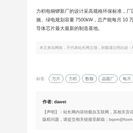
力积电铜锣新厂的设计采高规格环保标准，厂区
施、绿电规划容量 7500kW，总产能每月 10 
导体芯片最大最新的制造基地。
本文来自网络，不代表站长网立场，转载请注明出处：
标签:
万片
力积
数额
晶圆厂
每月
作者:
dawei
【声明】：站长网内容转载自互联网，其相关言
版权问题，请提交相关链接至邮箱：bqsm@foxma