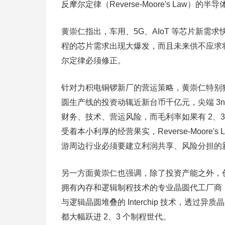
反摩尔定律（Reverse-Moore's Law）的
黄崇仁指出，车用、5G、AIoT 等芯片新
程的芯片需求出现大爆发，而且未来供不应求
尔定律必须修正。
针对力积电铜锣新厂的营运策略，黄崇仁特别独创反摩尔
圆生产线的投资动辄近新台币千亿元，尖端 3n
财务、技术、营运风险，而毛利率如果有 2、3
受着本小利厚的经营果实，Reverse-Moor
游周边行业必须要建立利润共享、风险分担的
另一方面黄崇仁也强调，除了投资产能之外，
拥有內存和逻辑制程技术的专业晶圆代工厂商
与逻辑晶圆堆叠的 Interchip 技术，透
都大幅跃进 2、3 个制程世代。