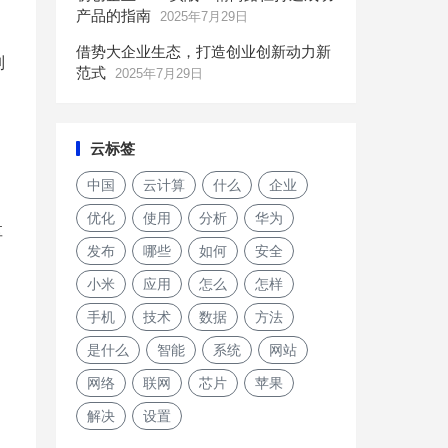
产品的指南
2025年7月29日
借势大企业生态，打造创业创新动力新
制
范式
2025年7月29日
云标签
中国
云计算
什么
企业
优化
使用
分析
华为
享
发布
哪些
如何
安全
小米
应用
怎么
怎样
手机
技术
数据
方法
是什么
智能
系统
网站
网络
联网
芯片
苹果
解决
设置