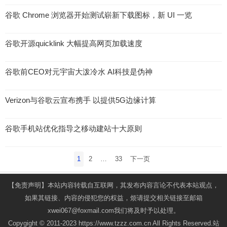
谷歌 Chrome 浏览器开始测试崭新下载图标，新 UI 一览
谷歌开源quicklink 大幅提高网页加载速度
谷歌前CEO对元宇宙大泼冷水 AI科技是伪神
Verizon与谷歌云宣布携手 以提供5G边缘计算
谷歌手机站优化指导之移动建站十大原则
文
1
2
…
33
下一页
章
导
【免责声明】本站内容转载自互联网，其发布内容言论不代表本站观点，
航
如果其链接、内容的侵犯您的权益，烦请提交相关链接至邮箱
xwei067@foxmail.com我们将及时予以处理。
Copygight © 2011-2023 https://www.tzzz.com.cn All Rights Reserved.站