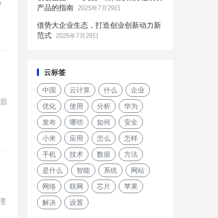
码
产品的指南
2025年7月29日
借势大企业生态，打造创业创新动力新
范式
2025年7月29日
云标签
中国
云计算
什么
企业
从后
优化
使用
分析
华为
发布
哪些
如何
安全
小米
应用
怎么
怎样
手机
技术
数据
方法
是什么
智能
系统
网站
网络
联网
芯片
苹果
理
解决
设置